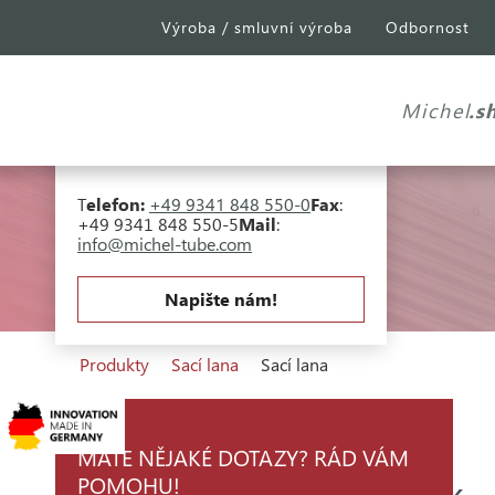
Výroba / smluvní výroba
Odbornost
Michel Tube
Engineering GmbH
Industriepark A81
Falk-Müller-Straße 30
Michel
.s
97941 Tauberbischofsheim
T
elefon:
+49 9341 848 550-0
Fax
:
+49 9341 848 550-5
Mail
:
info@michel-tube.com
Napište nám!
Produkty
Sací lana
Sací lana
MÁTE NĚJAKÉ DOTAZY? RÁD VÁM
POMOHU!