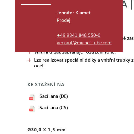
SACÍ LANA HLINÍKOVÁ 
Jennifer Klamet
Prodej
FAKTA
+49 9341 848 550-0
Standardizovaný vnější průměr pro přesné zas
verkauf@michel-tube.com
otvorů
Vnitřní držák zabraňuje roztržení fólie.
Lze realizovat speciální délky a vnitřní trubky 
oceli.
KE STAŽENÍ NA
Sací lana (DE)
Sací lana (CS)
Ø30,0 X 1,5 mm