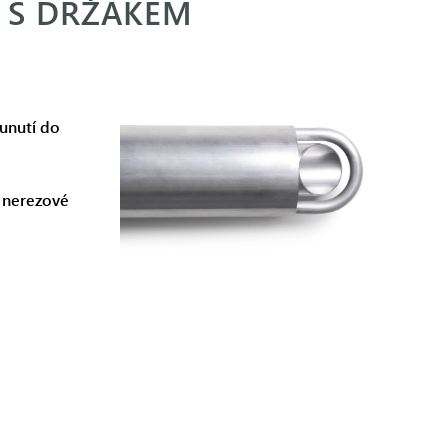
| S DRŽÁKEM
unutí do
z nerezové