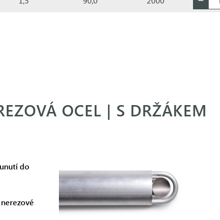
1,5
90,0
2000
EREZOVÁ OCEL | S DRŽÁKEM
unutí do
z nerezové