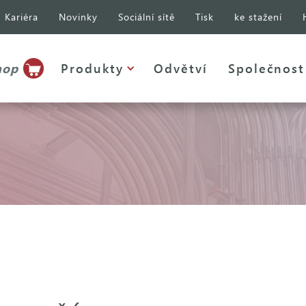
Kariéra
Novinky
Sociální sítě
Tisk
ke stažení
hop
Produkty
Odvětví
Společnost