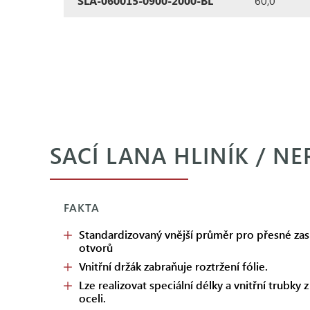
SLA-060015-0900-2000-BL
60,0
SACÍ LANA HLINÍK / N
FAKTA
Standardizovaný vnější průměr pro přesné zas
otvorů
Vnitřní držák zabraňuje roztržení fólie.
Lze realizovat speciální délky a vnitřní trubky 
oceli.