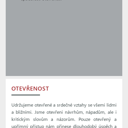
OTEVŘENOST
Udržujeme otevřené a srdečné vztahy se všemi lidmi
a bližními. Jsme otevřeni návrhům, nápadům, ale i
kritickým slovům a názorům. Pouze otevřený a
upřímný přístup nám přinese dlouhodobý úspěch a