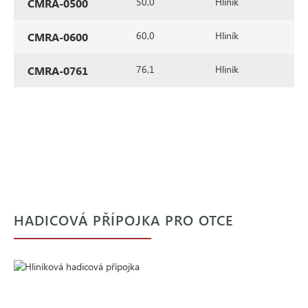
50,0
Hliník
P
CMRA-0500
60,0
Hliník
P
CMRA-0600
76,1
Hliník
P
CMRA-0761
HADICOVÁ PŘÍPOJKA PRO OTCE