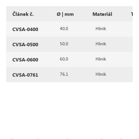
Článek č.
Ø | mm
Materiál
Ty
40,0
Hliník
Si
CVSA-0400
50,0
Hliník
Si
CVSA-0500
60,0
Hliník
Si
CVSA-0600
76,1
Hliník
Si
CVSA-0761