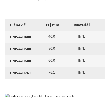
Článek č.
Ø | mm
Materiál
Ty
40,0
Hliník
Č
CMSA-0400
50,0
Hliník
Č
CMSA-0500
60,0
Hliník
Č
CMSA-0600
76,1
Hliník
Č
CMSA-0761