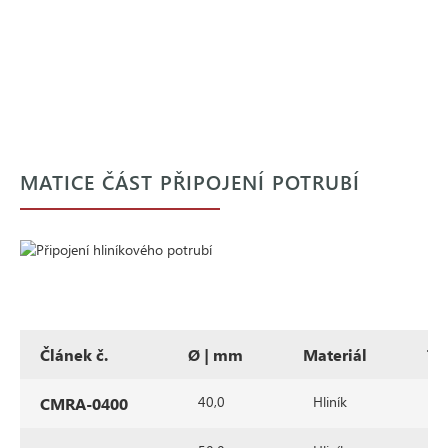
MATICE ČÁST PŘIPOJENÍ POTRUBÍ
Článek č.
Ø | mm
Materiál
Ty
40,0
Hliník
P
CMRA-0400