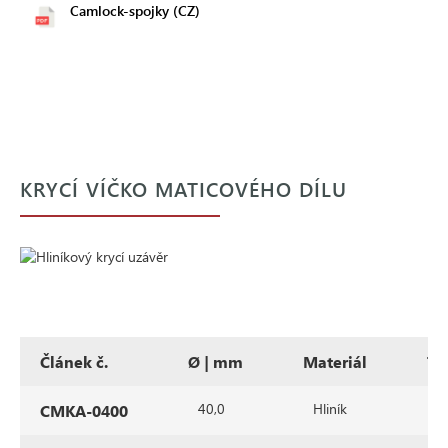
Camlock-spojky (CZ)
KRYCÍ VÍČKO MATICOVÉHO DÍLU
Článek č.
Ø | mm
Materiál
Ty
40,0
Hliník
Č
CMKA-0400