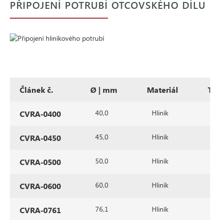
PŘIPOJENÍ POTRUBÍ OTCOVSKÉHO DÍLU
Článek č.
Ø | mm
Materiál
Ty
40,0
Hliník
Zá
CVRA-0400
45,0
Hliník
Zá
CVRA-0450
50,0
Hliník
Zá
CVRA-0500
60,0
Hliník
Zá
CVRA-0600
76,1
Hliník
Zá
CVRA-0761