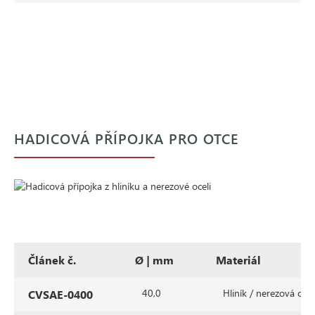
HADICOVÁ PŘÍPOJKA PRO OTCE
Článek č.
Ø | mm
Materiál
40,0
Hliník / nerezová ocel
CVSAE-0400