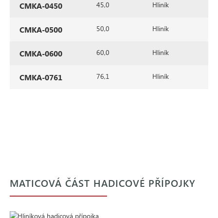
45,0
Hliník
Č
CMKA-0450
50,0
Hliník
Č
CMKA-0500
60,0
Hliník
Č
CMKA-0600
76,1
Hliník
Č
CMKA-0761
MATICOVÁ ČÁST HADICOVÉ PŘÍPOJKY