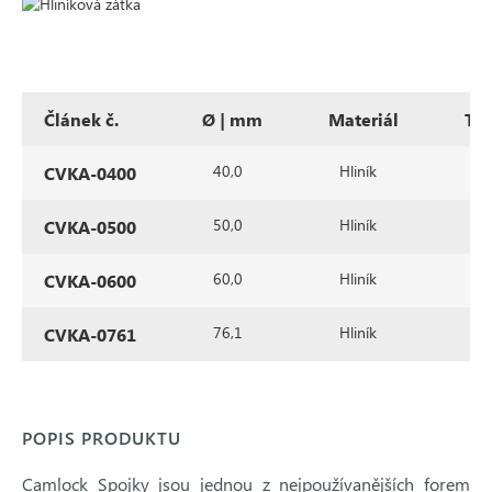
Článek č.
Ø | mm
Materiál
Ty
40,0
Hliník
Zá
CVKA-0400
50,0
Hliník
Zá
CVKA-0500
60,0
Hliník
Zá
CVKA-0600
76,1
Hliník
Zá
CVKA-0761
POPIS PRODUKTU
Camlock Spojky jsou jednou z nejpoužívanějších forem