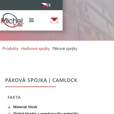
CS
Produkty
Hadicové spojky
Pákové spojky
PÁKOVÁ SPOJKA | CAMLOCK
FAKTA
Materiál: hliník
Včetně těsnění a upevňovacího materiálu